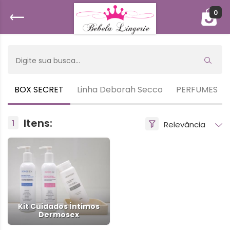
0
E
BOX SECRET
Linha Deborah Secco
PERFUMES
Itens:
1
Kit Cuidados Íntimos
Dermosex