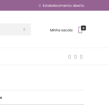
Estabelecimento aberto
0
Minha sacola
s