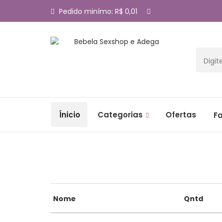
Pedido minímo: R$ 0,01
Ínicio
Categorias
Ofertas
F
Nome
Qntd