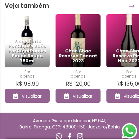
Veja também
Vinho Tinto
Português João
Portugal Ramos
Chac Chac
Chac Cha
Pouca Roupa
Reserva Tannat
Reserva Pi
750ml
2023
Noir 202
Por
Por
Por
apenas
apenas
apenas
R$ 98,90
R$ 120,00
R$ 135,0
Visualizar
Visualizar
Visuali
Avenida Giuseppe Muccini, Nº 641,
Bairro: Piranga, CEP: 48900-150, Juazeiro/Bahia