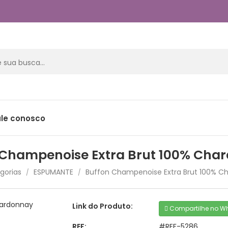
ale conosco
 Champenoise Extra Brut 100% Cha
gorias
ESPUMANTE
Buffon Champenoise Extra Brut 100% C
/
/
Link do Produto:
Compartilhe no W
REF:
#REF-5286