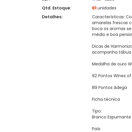
Qtd. Estoque:
01
unidades
Detalhes:
Características: C
amarelas frescas c
boca os aromas se 
médio e boa persis
Dicas de Harmoniza
acompanha tábua d
Medalha de ouro Wi
92 Pontos Wines of
89 Pontos Adega
Ficha técnica
Tipo:
Branco Espumante
País: