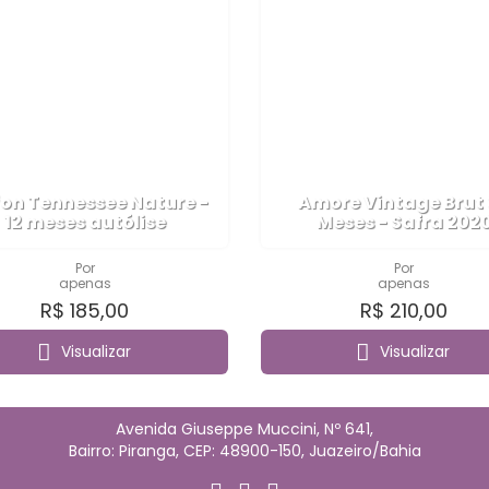
fon Tennessee Nature -
Amore Vintage Brut
12 meses autólise
Meses - Safra 202
Por
Por
apenas
apenas
R$ 185,00
R$ 210,00
Visualizar
Visualizar
Avenida Giuseppe Muccini, Nº 641,
Bairro: Piranga, CEP: 48900-150, Juazeiro/Bahia