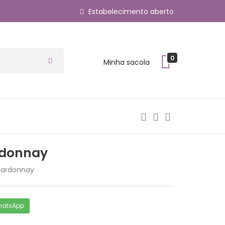
Estabelecimento aberto
0
Minha sacola
rdonnay
hardonnay
hatsApp