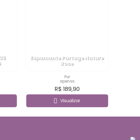
 36
Espumante Partage Nature
0
Rose
Por
apenas
R$ 189,90
Visualizar